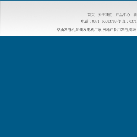
首页
关于我们
产品中心
新
电话：0371--66583788 传 真：0371-
柴油发电机,郑州发电机厂家,房地产备用发电,郑州