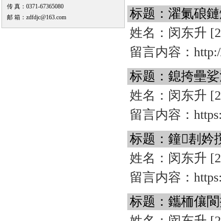
传 真：0371-67365080
标题：濯氭硠鏈
邮 箱：zdfdjc@163.com
姓名：闵东升
[
留言内容：http://ww
标题：鎴挎壘娑
姓名：闵东升
[
留言内容：https://
标题：鐘剨妗
姓名：闵东升
[
留言内容：https://w
标题：鑴栭儴閬
姓名：闵东升
[