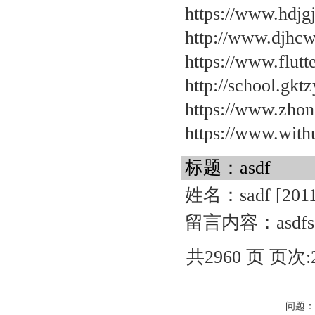
https://www.hdj
http://www.djhc
https://www.flut
http://school.gk
https://www.zho
https://www.wit
标题：asdf
姓名：sadf
[201
留言内容：asdfsa
共2960 页 页次:2
问题：