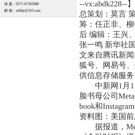
--vx:abdk228--】
传 真：0371-67365080
邮 箱：zdfdjc@163.com
总策划：莫言 
筹：任正非、柳
后 编辑：王兴
张一鸣 新华社
文来自腾讯新闻
狐号、网易号、
供信息存储服务
中新网1月1日
脸书母公司Met
book和Instagr
资料图：美国前
据报道，Met