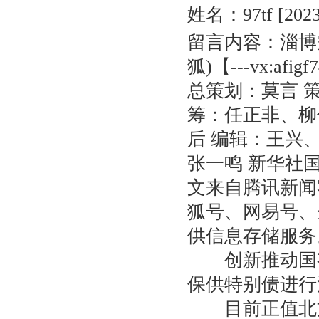
姓名：97tf
[202
留言内容：淄博空
狐)【---vx:afigf
总策划：莫言 
筹：任正非、柳
后 编辑：王兴
张一鸣 新华社
文来自腾讯新闻
狐号、网易号、
供信息存储服务
创新推动国有资
保供特别债进行
目前正值北方